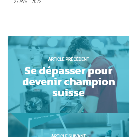
27 AVRIL 2022
OUI
Cookies marketing
ARTICLE PRÉCÉDENT
Se dépasser pour
devenir champion
suisse
NON
ARTICLE SUIVANT