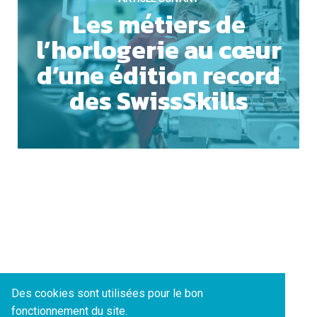
Les métiers de
l’horlogerie au cœur
ACCEPTER TOUS LES COOKIES
d’une édition record
des SwissSkills
ESSENTIELS UNIQUEMENT
SAUVEGARDER
Des cookies sont utilisées pour le bon
fonctionnement du site.