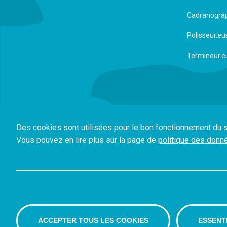
Cadranogra
Polisseur.e
Termineur.e
Des cookies sont utilisées pour le bon fonctionnement du s
Vous pouvez en lire plus sur la page de
politique des donn
© Convention patronale 2026
Made with <3
Politique des données
ACCEPTER TOUS LES COOKIES
ESSENT