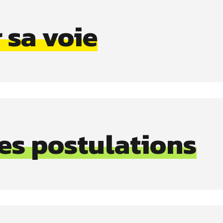
 sa voie
des postulations