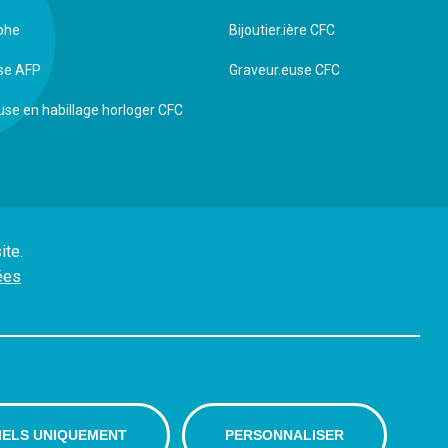
phe
Bijoutier.ière CFC
use AFP
Graveur.euse CFC
use en habillage horloger CFC
ite.
ées
Avenue Léopold-Robert 65
T
Case postale
h
2301 La Chaux-de-Fonds
IELS UNIQUEMENT
PERSONNALISER