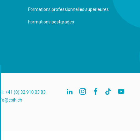
Formations professionnelles supérieures
Formations postgrades
él : +41 (0) 32 910 03 83
c.hipc@ofni