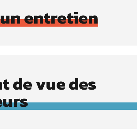
 un entretien
nt de vue des
eurs