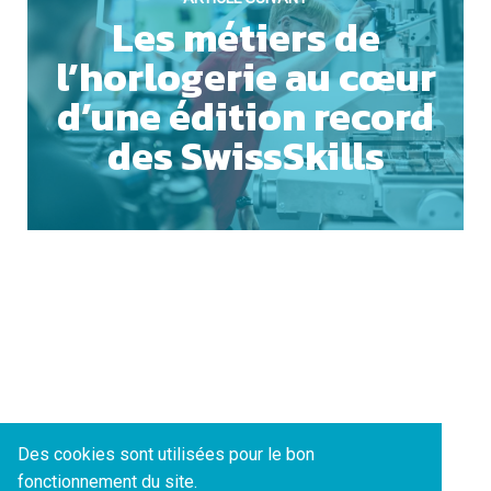
Les métiers de
l’horlogerie au cœur
ACCEPTER TOUS LES COOKIES
d’une édition record
des SwissSkills
ESSENTIELS UNIQUEMENT
SAUVEGARDER
Des cookies sont utilisées pour le bon
fonctionnement du site.