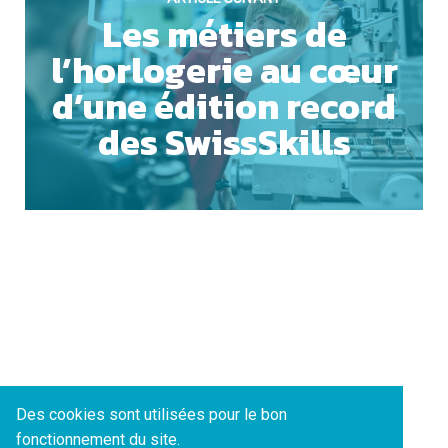
Les métiers de
l’horlogerie au cœur
ACCEPTER TOUS LES COOKIES
d’une édition record
des SwissSkills
ESSENTIELS UNIQUEMENT
SAUVEGARDER
Des cookies sont utilisées pour le bon
fonctionnement du site.