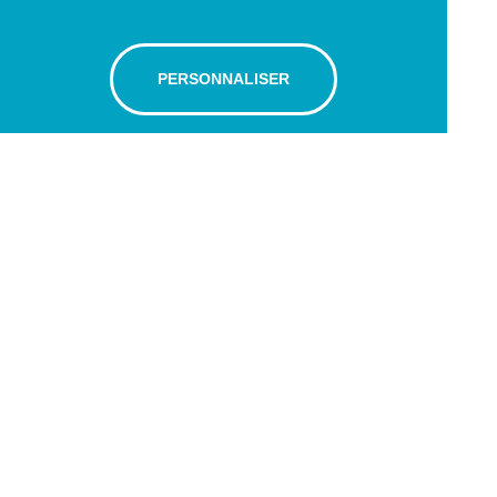
PERSONNALISER
Avenue Léopold-Robert 65
Case postale
2301 La Chaux-de-Fonds
Tél : +41 (0) 32 910 03 83
hc.hipc@ofni