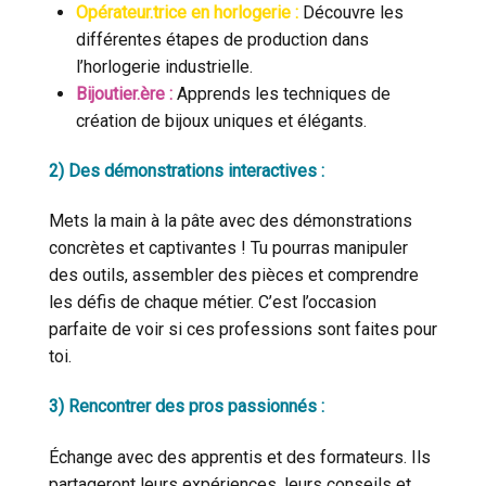
Opérateur.trice en horlogerie
:
Découvre les
différentes étapes de production dans
Cookies essentiels
l’horlogerie industrielle.
Bijoutier.ère
:
Apprends les techniques de
création de bijoux uniques et élégants.
2)
Des démonstrations interactives
:
Mets la main à la pâte avec des démonstrations
OUI
concrètes et captivantes ! Tu pourras manipuler
des outils, assembler des pièces et comprendre
les défis de chaque métier. C’est l’occasion
parfaite de voir si ces professions sont faites pour
toi.
3)
Rencontrer des pros passionnés
:
Échange avec des apprentis et des formateurs. Ils
partageront leurs expériences, leurs conseils et