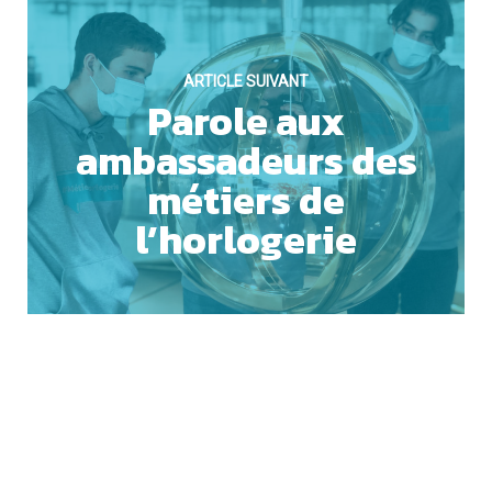
ARTICLE SUIVANT
Parole aux
ACCEPTER TOUS LES COOKIES
ambassadeurs des
métiers de
ESSENTIELS UNIQUEMENT
l’horlogerie
SAUVEGARDER