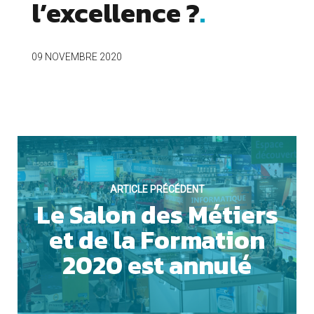
l’excellence ?
09 NOVEMBRE 2020
OUI
Cookies marketing
ARTICLE PRÉCÉDENT
Le Salon des Métiers
et de la Formation
NON
2020 est annulé