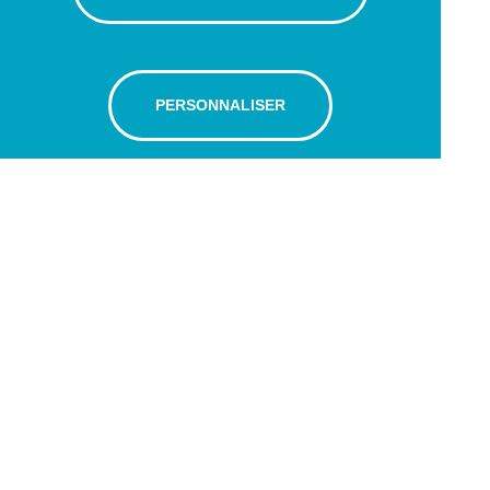
PERSONNALISER
Avenue Léopold-Robert 65
Case postale
2301 La Chaux-de-Fonds
Tél : +41 (0) 32 910 03 83
hc.hipc@ofni