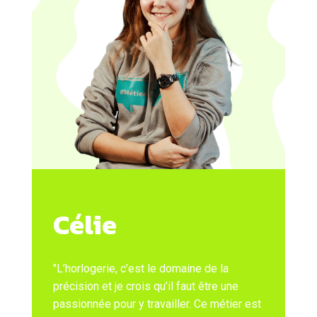
Célie
ACCEPTER TOUS LES COOKIES
"L’horlogerie, c’est le domaine de la
précision et je crois qu’il faut être une
passionnée pour y travailler. Ce métier est
ESSENTIELS UNIQUEMENT