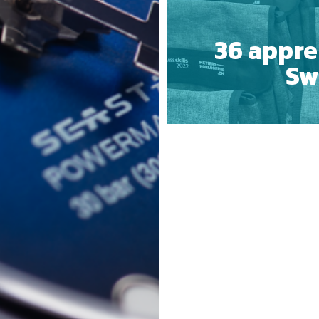
36 appren
Sw
 COOKIES
ESSENTIELS UNIQUEMENT
S