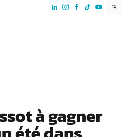
FR
ssot à gagner
n été dans