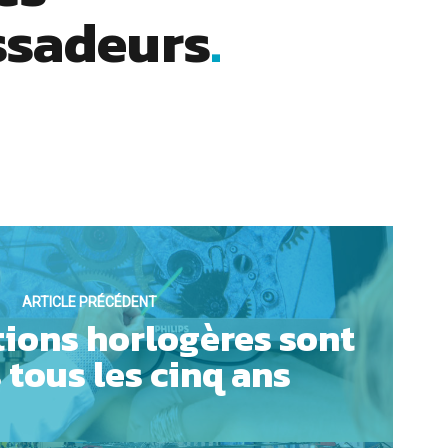
sadeurs
ARTICLE PRÉCÉDENT
tions horlogères sont
 tous les cinq ans