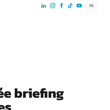
FR
e briefing
es