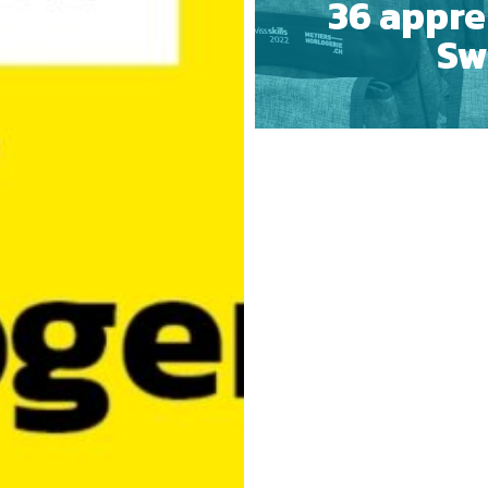
36 appren
Sw
 COOKIES
ESSENTIELS UNIQUEMENT
S