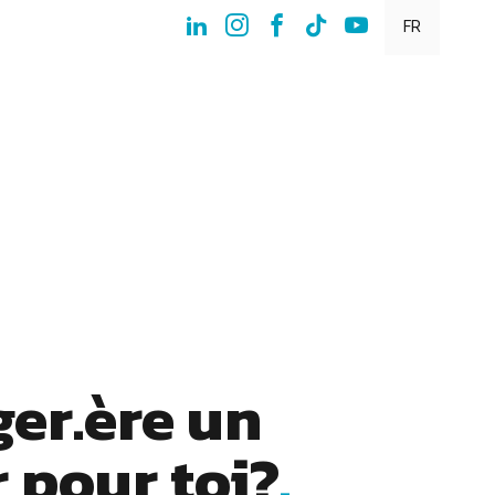
FR
er.ère un
 pour toi?