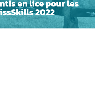
tis en lice pour les
issSkills 2022
OUI
NON
AUVEGARDER