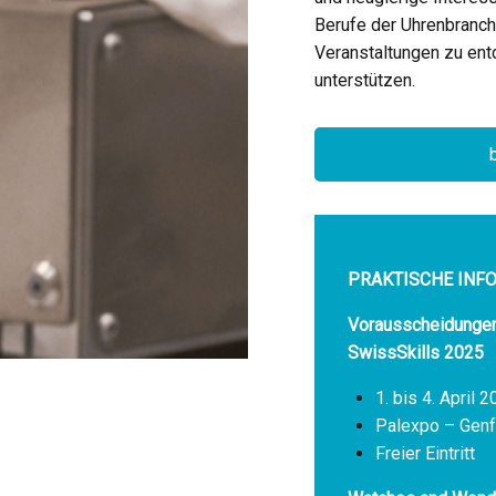
Berufe der Uhrenbranch
Veranstaltungen zu ent
unterstützen.
PRAKTISCHE INF
Vorausscheidungen 
SwissSkills 2025
1. bis 4. April 
Palexpo – Genf
Freier Eintritt
PTIEREN
NUR ESSENZIELLE COOKIES
S