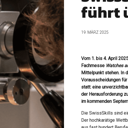
führt 
19. MÄRZ 2025
Vom 1. bis 4. April 202
Fachmesse
Watches a
Mittelpunkt stehen. In
Vorausscheidungen für 
statt: eine unverzichtba
der Herausforderung zu 
im kommenden Septembe
Die SwissSkills sind e
Der hochkarätige Wett
aus fast hundert Beru