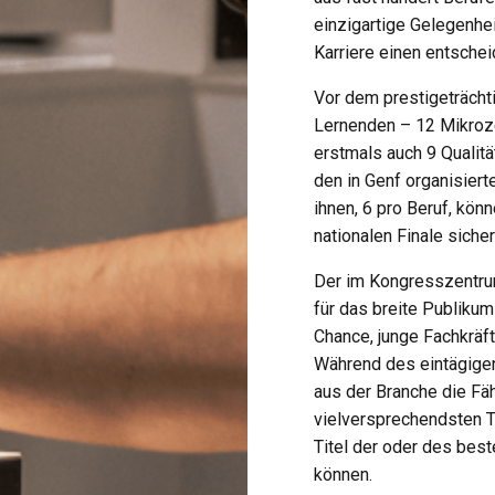
einzigartige Gelegenhei
Karriere einen ent­sche
Vor dem prestigeträcht
Lernenden – 12 Mikroz
erstmals auch 9 Qualitä
den in Genf organisier
ihnen, 6 pro Beruf, kön
nationalen Finale sicher
Der im Kongresszentru
für das breite Publikum
Chance, junge Fachkräft
Während des eintägige
aus der Branche die Fä
vielversprechendsten Ta
Titel der oder des bes
können.