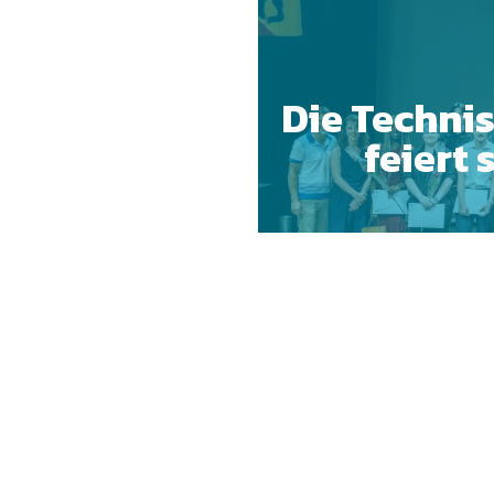
Die Technis
feiert