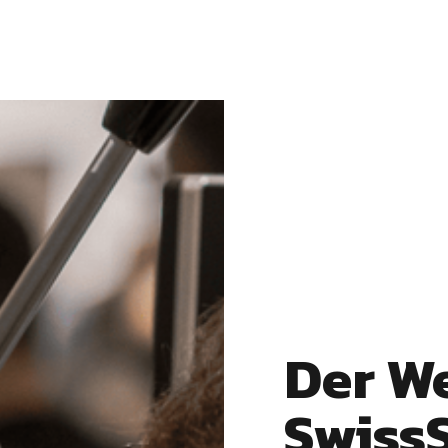
Der W
SwissS