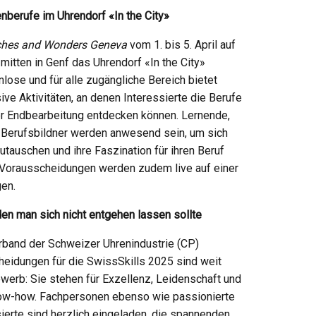
nberufe im Uhrendorf «In the City»
hes and Wonders Geneva
vom 1. bis 5. April auf
mitten in Genf das Uhrendorf «In the City»
lose und für alle zugängliche Bereich bietet
e Aktivitäten, an denen Interessierte die Berufe
r Endbearbeitung entdecken können. Lernende,
 Berufsbildner werden anwesend sein, um sich
tauschen und ihre Faszination für ihren Beruf
ie Vorausscheidungen werden zudem live auf einer
en.
den man sich nicht entgehen lassen sollte
band der Schweizer Uhrenindustrie (CP)
heidungen für die SwissSkills 2025 sind weit
werb: Sie stehen für Exzellenz, Leidenschaft und
ow-how. Fachpersonen ebenso wie passionierte
ierte sind herzlich eingeladen, die spannenden