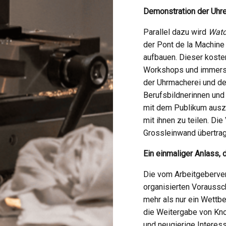
Demonstration der Uhre
Parallel dazu wird
Watc
der Pont de la Machine 
aufbauen. Dieser kosten
Workshops und immersiv
der Uhrmacherei und de
Berufsbildnerinnen und
mit dem Publikum auszu
mit ihnen zu teilen. D
Grossleinwand übertrag
Ein einmaliger Anlass, 
Die vom Arbeitgeberver
organisierten Voraussc
mehr als nur ein Wettbe
die Weitergabe von Kn
und neugierige Interess