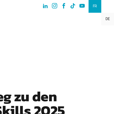
FR
DE
eg zu den
kills 2025