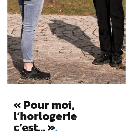
« Pour moi,
l’horlogerie
Cookies essentiels
c’est… »